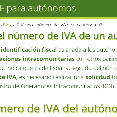
PF para autónomos
Blog
¿Cuál es el número de IVA de un autónomo?
 el número de IVA de un 
a
identificación fiscal
asignada a los autóno
aciones intracomunitarias
con otros paíse
ue indica que es de España, seguido del núm
e IVA
, es necesario realizar una
solicitud
fo
gistro de Operadores Intracomunitarios (ROI).
mero de IVA del autó