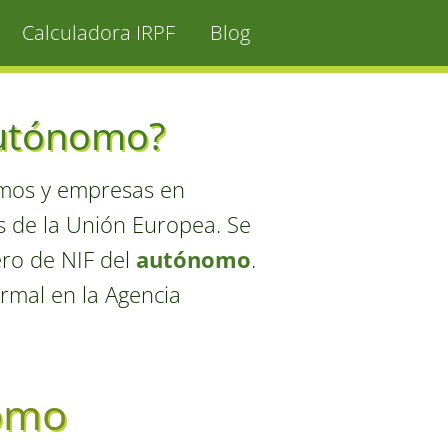
Calculadora IRPF
Blog
autónomo?
mos y empresas en
s de la Unión Europea. Se
ero de NIF del
autónomo
.
rmal en la Agencia
nomo