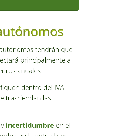
 autónomos
s autónomos tendrán que
afectará principalmente a
euros anuales.
fiquen dentro del IVA
e trasciendan las
 y
incertidumbre
en el
ando con la entrada en